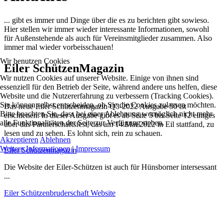
... gibt es immer und Dinge über die es zu berichten gibt sowieso.
Hier stellen wir immer wieder interessante Informationen, sowohl
für Außenstehende als auch für Vereinsmitglieder zusammen. Also
immer mal wieder vorbeisschauen!
Wir benutzen Cookies
Eiler SchützenMagazin
Wir nutzen Cookies auf unserer Website. Einige von ihnen sind
essenziell für den Betrieb der Seite, während andere uns helfen, diese
Website und die Nutzererfahrung zu verbessern (Tracking Cookies).
Sie können selbst entscheiden, ob Sie die Cookies zulassen möchten.
Das neue Eiler Schützenmagazin Q3-2022 Ausgabe 50 ist
Bitte beachten Sie, dass bei einer Ablehnung womöglich nicht mehr
erschienen. In dieser Ausgabe gibt es ab Seite 5 bis Seite 12 einiges
alle Funktionalitäten der Seite zur Verfügung stehen.
über das Partnerschaftsfest, das am 14.Mai 2022 in Eil stattfand, zu
lesen und zu sehen. Es lohnt sich, rein zu schauen.
Akzeptieren
Ablehnen
Weitere Informationen
|
Impressum
EIler Schützenmagazin
Die Website der Eiler-Schützen ist auch für Hünsborner intersessant
...
Eiler Schützenbruderschaft Website